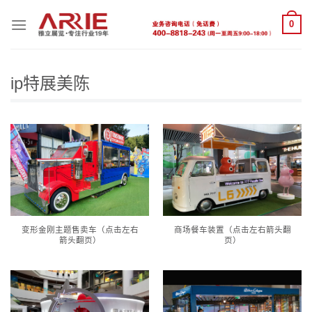
跳
0
到
内
容
ip特展美陈
变形金刚主题售卖车（点击左右
商场餐车装置（点击左右箭头翻
箭头翻页）
页）