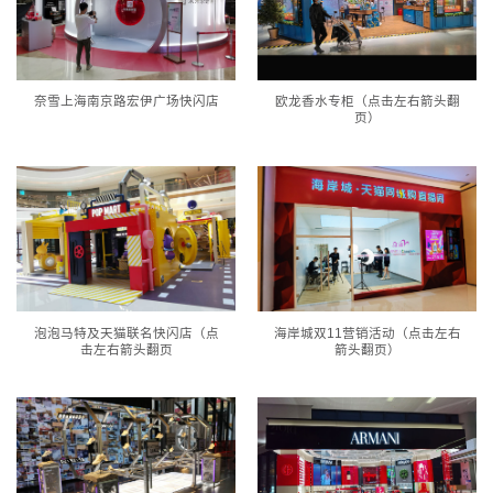
奈雪上海南京路宏伊广场快闪店
欧龙香水专柜（点击左右箭头翻
页）
泡泡马特及天猫联名快闪店（点
海岸城双11营销活动（点击左右
击左右箭头翻页
箭头翻页）