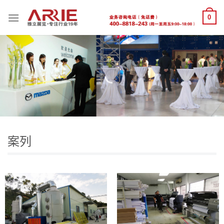
跳
0
到
内
容
案列