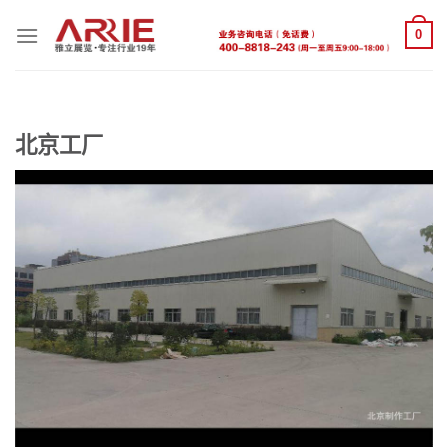
跳
0
到
内
容
北京工厂